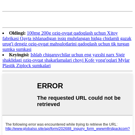
Oldingi:
100mg 200g oziq-ovqat qadoqlash uchun Xitoy
fabrikasi Qayta ishlanadigan issiq muhrlangan hidga chidamli gazak
urug'i dengiz oziq-ovqat mahsulotlarini qadoqlash uchun tik turgan
sumka sumkasi
Keyingisi:
Ishlab chiqaruvchilar uchun eng yaxshi narx Sigir
shaklidagi oziq-ovqat shakarlamalari choyi Kofe yong'oqlari Mylar
Plastik Ziplock sumkalari