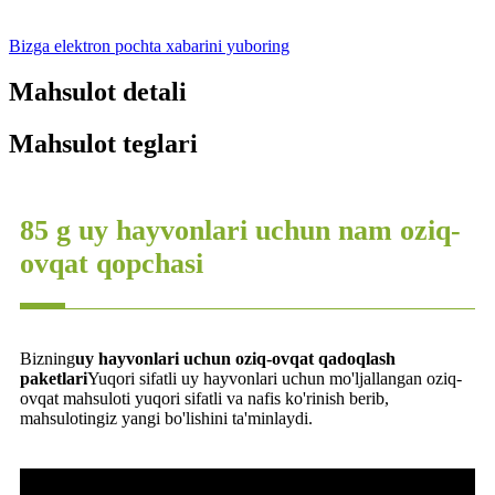
Bizga elektron pochta xabarini yuboring
Mahsulot detali
Mahsulot teglari
85 g uy hayvonlari uchun nam oziq-
ovqat qopchasi
Bizning
uy hayvonlari uchun oziq-ovqat qadoqlash
paketlari
Yuqori sifatli uy hayvonlari uchun mo'ljallangan oziq-
ovqat mahsuloti yuqori sifatli va nafis ko'rinish berib,
mahsulotingiz yangi bo'lishini ta'minlaydi.