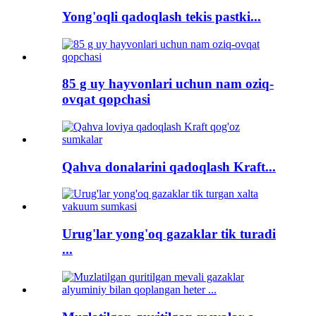
Yong'oqli qadoqlash tekis pastki...
85 g uy hayvonlari uchun nam oziq-
ovqat qopchasi
Qahva donalarini qadoqlash Kraft...
Urug'lar yong'oq gazaklar tik turadi
...