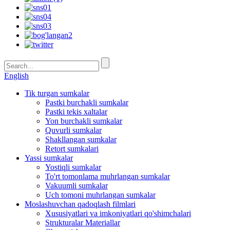
English
Tik turgan sumkalar
Pastki burchakli sumkalar
Pastki tekis xaltalar
Yon burchakli sumkalar
Quvurli sumkalar
Shakllangan sumkalar
Retort sumkalari
Yassi sumkalar
Yostiqli sumkalar
To'rt tomonlama muhrlangan sumkalar
Vakuumli sumkalar
Uch tomoni muhrlangan sumkalar
Moslashuvchan qadoqlash filmlari
Xususiyatlari va imkoniyatlari qo'shimchalari
Strukturalar Materiallar