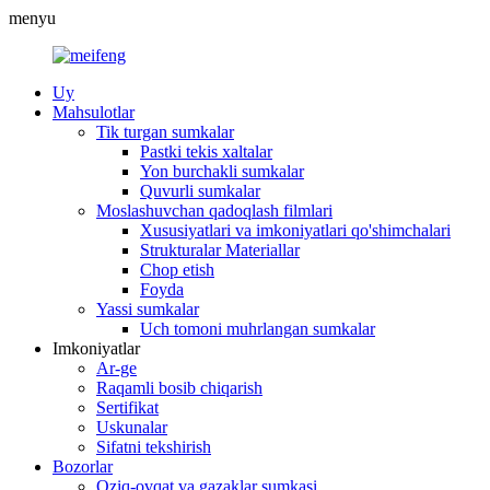
menyu
Uy
Mahsulotlar
Tik turgan sumkalar
Pastki tekis xaltalar
Yon burchakli sumkalar
Quvurli sumkalar
Moslashuvchan qadoqlash filmlari
Xususiyatlari va imkoniyatlari qo'shimchalari
Strukturalar Materiallar
Chop etish
Foyda
Yassi sumkalar
Uch tomoni muhrlangan sumkalar
Imkoniyatlar
Ar-ge
Raqamli bosib chiqarish
Sertifikat
Uskunalar
Sifatni tekshirish
Bozorlar
Oziq-ovqat va gazaklar sumkasi