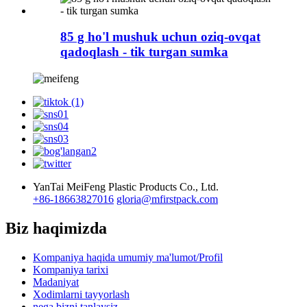
85 g ho'l mushuk uchun oziq-ovqat
qadoqlash - tik turgan sumka
YanTai MeiFeng Plastic Products Co., Ltd.
+86-18663827016
gloria@mfirstpack.com
Biz haqimizda
Kompaniya haqida umumiy ma'lumot/Profil
Kompaniya tarixi
Madaniyat
Xodimlarni tayyorlash
nega bizni tanlaysiz