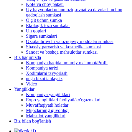
Kofe va choy paketi
Uy hayvonlari uchun oziq-ovqat va davolash uchun
qadoqlash sumkasi
O'g'it uchun sumka
Ekologik toza sumkalar
Un qoplari
Sigara sumkalari
Oziqlantiruvchi va ozuqaviy moddalar sumkasi
Shaxsiy parvarish va kosmetika sumkasi
Sanoat va boshqa mahsulotlar sumkasi
Biz haqimizda
Kompaniya haqida umumiy ma'lumot/Profil
Kompaniya tarixi
Xodimlarni tayyorlash
nega bizni tanlaysiz
Video
Yangiliklar
Kompaniya yangiliklari
Expo yangiliklari faoliyati/ko'rgazmalari
Muvaffaqiyatli holatlar
Mijozlarning guvohligi
Mahsulot yangiliklari
Biz bilan bog'lanish