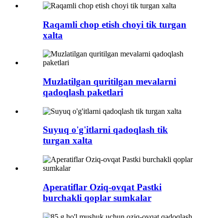
Raqamli chop etish choyi tik turgan
xalta
Muzlatilgan quritilgan mevalarni
qadoqlash paketlari
Suyuq o'g'itlarni qadoqlash tik
turgan xalta
Aperatiflar Oziq-ovqat Pastki
burchakli qoplar sumkalar