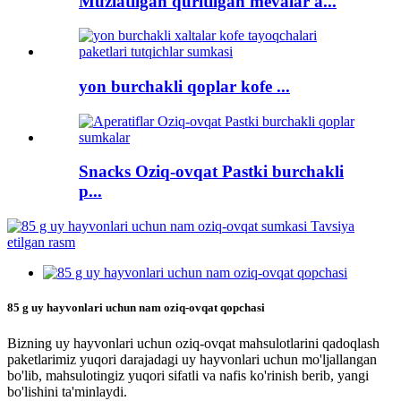
Muzlatilgan quritilgan mevalar a...
yon burchakli qoplar kofe ...
Snacks Oziq-ovqat Pastki burchakli
p...
85 g uy hayvonlari uchun nam oziq-ovqat qopchasi
Bizning uy hayvonlari uchun oziq-ovqat mahsulotlarini qadoqlash
paketlarimiz yuqori darajadagi uy hayvonlari uchun mo'ljallangan
bo'lib, mahsulotingiz yuqori sifatli va nafis ko'rinish berib, yangi
bo'lishini ta'minlaydi.