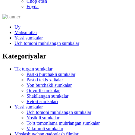
Chop etish
Foyda
Uy
Mahsulotlar
Yassi sumkalar
Uch tomoni muhrlangan sumkalar
Kategoriyalar
Tik turgan sumkalar
Pastki burchakli sumkalar
Pastki tekis xaltalar
Yon burchakli sumkalar
Quvurli sumkalar
Shakllangan sumkalar
Retort sumkalari
Yassi sumkalar
Uch tomoni muhrlangan sumkalar
Yostiqli sumkalar
To'rt tomonlama muhrlangan sumkalar
Vakuumli sumkalar
Moslashuvchan qadoqlash filmlari