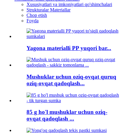
Xususiyatlari va imkoniyatlari qo'shimchalari
Strukturalar Materiallar
Chop etish
Foyda
Yagona materialli PP yuqori bar...
Mushuklar uchun oziq-ovqat quruq
oziq-ovqat qadoqlash...
85 g ho'l mushuklar uchun oziq-
ovqat qadoqlash ...