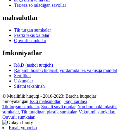
Tez-tez so'raladigan savollar
mahsulotlar
Tik turgan sumkalar
Pastki tekis xaltalar
Quvurli sumkalar
Imkoniyatlar
R&D (tashqi tutqich)
Raqamli bosib chiqarish yordamida tez va qisqa muddat
Sertifikat
Uskunalar
Sifatni tekshirish
© Mualliflik huquqi - 2010-2023: Barcha huquqlar
himoyalangan.
Issiq mahsulotlar
-
Sayt xaritasi
Tik turgan sumkalar
,
Sodali suvli qoplar
,
Yon burchakli plastik
sumkalar
,
Tik turadigan plastik sumkalar
,
Vakuumli sumkalar
,
Quvurli sumkalar
,
Email yuborish