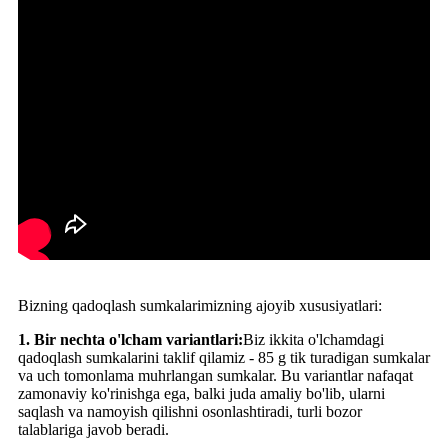
Bizning qadoqlash sumkalarimizning ajoyib xususiyatlari:
1. Bir nechta o'lcham variantlari:
Biz ikkita o'lchamdagi
qadoqlash sumkalarini taklif qilamiz - 85 g tik turadigan sumkalar
va uch tomonlama muhrlangan sumkalar. Bu variantlar nafaqat
zamonaviy ko'rinishga ega, balki juda amaliy bo'lib, ularni
saqlash va namoyish qilishni osonlashtiradi, turli bozor
talablariga javob beradi.