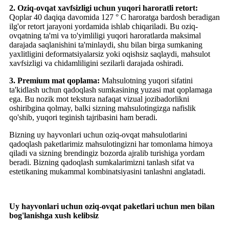
2. Oziq-ovqat xavfsizligi uchun yuqori haroratli retort:
Qoplar 40 daqiqa davomida 127 ° C haroratga bardosh beradigan
ilg'or retort jarayoni yordamida ishlab chiqariladi. Bu oziq-
ovqatning ta'mi va to'yimliligi yuqori haroratlarda maksimal
darajada saqlanishini ta'minlaydi, shu bilan birga sumkaning
yaxlitligini deformatsiyalarsiz yoki oqishsiz saqlaydi, mahsulot
xavfsizligi va chidamliligini sezilarli darajada oshiradi.
3. Premium mat qoplama:
Mahsulotning yuqori sifatini
ta'kidlash uchun qadoqlash sumkasining yuzasi mat qoplamaga
ega. Bu nozik mot tekstura nafaqat vizual jozibadorlikni
oshiribgina qolmay, balki sizning mahsulotingizga nafislik
qo'shib, yuqori teginish tajribasini ham beradi.
Bizning uy hayvonlari uchun oziq-ovqat mahsulotlarini
qadoqlash paketlarimiz mahsulotingizni har tomonlama himoya
qiladi va sizning brendingiz bozorda ajralib turishiga yordam
beradi. Bizning qadoqlash sumkalarimizni tanlash sifat va
estetikaning mukammal kombinatsiyasini tanlashni anglatadi.
Uy hayvonlari uchun oziq-ovqat paketlari uchun men bilan
bog'lanishga xush kelibsiz