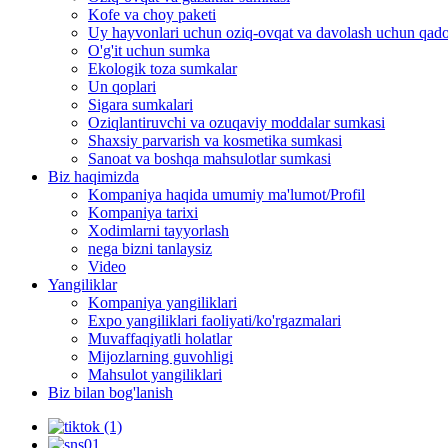
Kofe va choy paketi
Uy hayvonlari uchun oziq-ovqat va davolash uchun qad
O'g'it uchun sumka
Ekologik toza sumkalar
Un qoplari
Sigara sumkalari
Oziqlantiruvchi va ozuqaviy moddalar sumkasi
Shaxsiy parvarish va kosmetika sumkasi
Sanoat va boshqa mahsulotlar sumkasi
Biz haqimizda
Kompaniya haqida umumiy ma'lumot/Profil
Kompaniya tarixi
Xodimlarni tayyorlash
nega bizni tanlaysiz
Video
Yangiliklar
Kompaniya yangiliklari
Expo yangiliklari faoliyati/ko'rgazmalari
Muvaffaqiyatli holatlar
Mijozlarning guvohligi
Mahsulot yangiliklari
Biz bilan bog'lanish