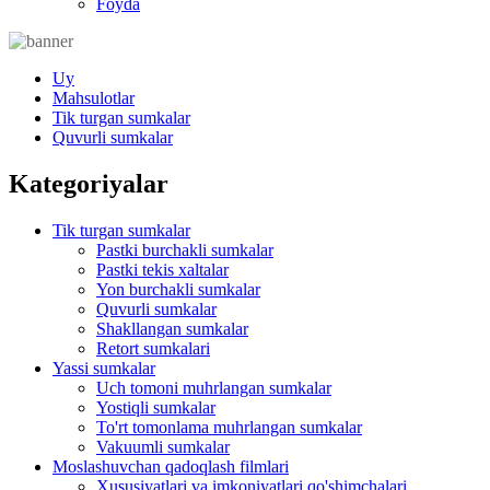
Foyda
Uy
Mahsulotlar
Tik turgan sumkalar
Quvurli sumkalar
Kategoriyalar
Tik turgan sumkalar
Pastki burchakli sumkalar
Pastki tekis xaltalar
Yon burchakli sumkalar
Quvurli sumkalar
Shakllangan sumkalar
Retort sumkalari
Yassi sumkalar
Uch tomoni muhrlangan sumkalar
Yostiqli sumkalar
To'rt tomonlama muhrlangan sumkalar
Vakuumli sumkalar
Moslashuvchan qadoqlash filmlari
Xususiyatlari va imkoniyatlari qo'shimchalari