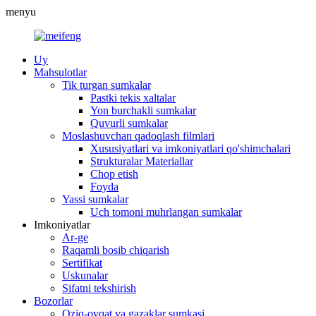
menyu
Uy
Mahsulotlar
Tik turgan sumkalar
Pastki tekis xaltalar
Yon burchakli sumkalar
Quvurli sumkalar
Moslashuvchan qadoqlash filmlari
Xususiyatlari va imkoniyatlari qo'shimchalari
Strukturalar Materiallar
Chop etish
Foyda
Yassi sumkalar
Uch tomoni muhrlangan sumkalar
Imkoniyatlar
Ar-ge
Raqamli bosib chiqarish
Sertifikat
Uskunalar
Sifatni tekshirish
Bozorlar
Oziq-ovqat va gazaklar sumkasi