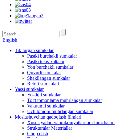
English
Tik turgan sumkalar
Pastki burchakli sumkalar
Pastki tekis xaltalar
Yon burchakli sumkalar
Quvurli sumkalar
Shakllangan sumkalar
Retort sumkalari
Yassi sumkalar
Yostiqli sumkalar
To'rt tomonlama muhrlangan sumkalar
Vakuumli sumkalar
Uch tomoni muhrlangan sumkalar
Moslashuvchan qadoqlash filmlari
Xususiyatlari va imkoniyatlari qo'shimchalari
Strukturalar Materiallar
Chop etish