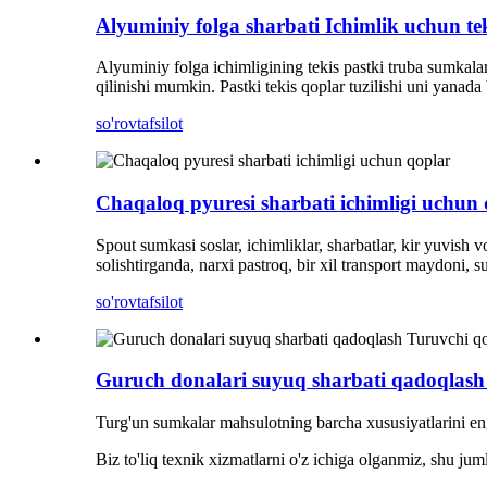
Alyuminiy folga sharbati Ichimlik uchun tek
Alyuminiy folga ichimligining tekis pastki truba sumkalar
qilinishi mumkin. Pastki tekis qoplar tuzilishi uni yanada
so'rov
tafsilot
Chaqaloq pyuresi sharbati ichimligi uchun
Spout sumkasi soslar, ichimliklar, sharbatlar, kir yuvi
solishtirganda, narxi pastroq, bir xil transport maydon
so'rov
tafsilot
Guruch donalari suyuq sharbati qadoqlash
Turg'un sumkalar mahsulotning barcha xususiyatlarini eng 
Biz to'liq texnik xizmatlarni o'z ichiga olganmiz, shu jum