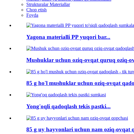
Strukturalar Materiallar
Chop etish
Foyda
Yagona materialli PP yuqori bar...
Mushuklar uchun oziq-ovqat quruq oziq-ov
85 g ho'l mushuklar uchun oziq-ovqat qadoq
Yong'oqli qadoqlash tekis pastki...
85 g uy hayvonlari uchun nam oziq-ovqat 