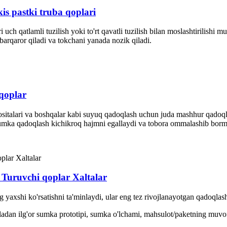
is pastki truba qoplari
i uch qatlamli tuzilish yoki to'rt qavatli tuzilish bilan moslashtirili
 barqaror qiladi va tokchani yanada nozik qiladi.
 qoplar
sh vositalari va boshqalar kabi suyuq qadoqlash uchun juda mashhur qad
i, sumka qadoqlash kichikroq hajmni egallaydi va tobora ommalashib bor
 Turuvchi qoplar Xaltalar
yaxshi ko'rsatishni ta'minlaydi, ular eng tez rivojlanayotgan qadoqlash 
ladan ilg'or sumka prototipi, sumka o'lchami, mahsulot/paketning muvofiqli