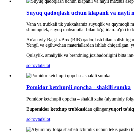
Suyuq qadoqlash uchun klapanli va nayli m
Vana va trubkali tik yukxaltamiz suyuqlik va qaymoqli m
shuningdek, suyuq mahsulotlar bilan to'g'ridan-to'g'ri to'
An'anaviy Bag-in-Box (BIB) qadoqlash bilan solishtirgan
Yengil va egiluvchan materiallardan ishlab chiqarilgan, yu
Qulaylik, amaliylik va brendning jozibadorligini bitta in
so'rov
tafsilot
Pomidor ketchupli qopcha - shaklli sumka
Pomidor ketchupli qopcha – shaklli xalta (alyuminiy folga
Bu
pomidor ketchup trubkasi
dan qilingan
yuqori to'siq
so'rov
tafsilot