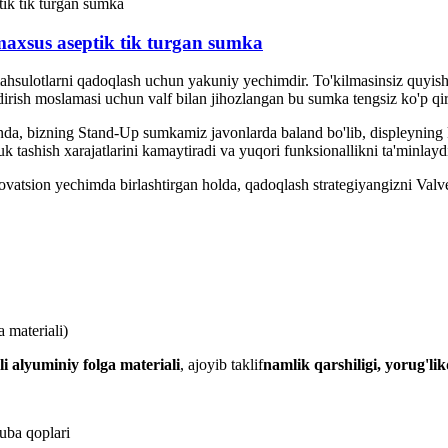
axsus aseptik tik turgan sumka
ahsulotlarni qadoqlash uchun yakuniy yechimdir. To'kilmasinsiz quyish
ldirish moslamasi uchun valf bilan jihozlangan bu sumka tengsiz ko'p qirr
da, bizning Stand-Up sumkamiz javonlarda baland bo'lib, displeyning k
k tashish xarajatlarini kamaytiradi va yuqori funksionallikni ta'minlayd
novatsion yechimda birlashtirgan holda, qadoqlash strategiyangizni Valv
 materiali)
li alyuminiy folga materiali
, ajoyib taklif
namlik qarshiligi, yorug'lik