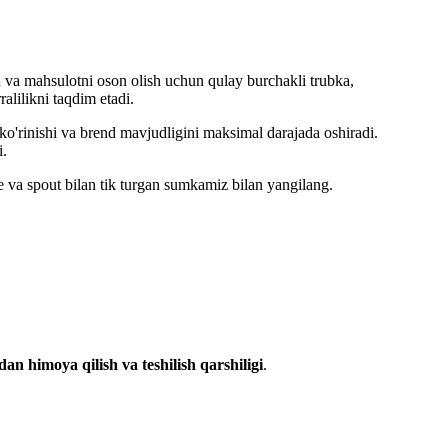
 va mahsulotni oson olish uchun qulay burchakli trubka,
alilikni taqdim etadi.
o'rinishi va brend mavjudligini maksimal darajada oshiradi.
i.
e va spout bilan tik turgan sumkamiz bilan yangilang.
dan himoya qilish va teshilish qarshiligi
.