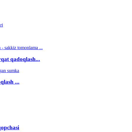
qat qadoqlash...
lash ...
qopchasi