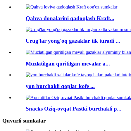
Qahva donalarini qadoqlash Kraft...
Urug'lar yong'oq gazaklar tik turadi ...
Muzlatilgan quritilgan mevalar a...
yon burchakli qoplar kofe ...
Snacks Oziq-ovqat Pastki burchakli p...
Quvurli sumkalar