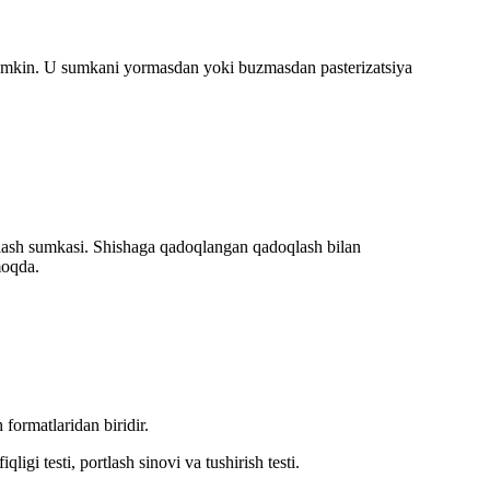
shi mumkin. U sumkani yormasdan yoki buzmasdan pasterizatsiya
oqlash sumkasi. Shishaga qadoqlangan qadoqlash bilan
moqda.
formatlaridan biridir.
gi testi, portlash sinovi va tushirish testi.