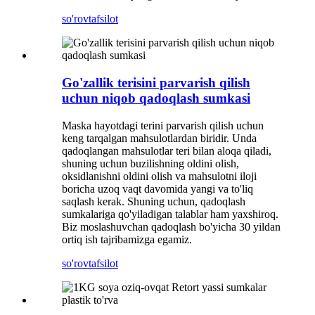
so'rov
tafsilot
Go'zallik terisini parvarish qilish
uchun niqob qadoqlash sumkasi
Maska hayotdagi terini parvarish qilish uchun
keng tarqalgan mahsulotlardan biridir. Unda
qadoqlangan mahsulotlar teri bilan aloqa qiladi,
shuning uchun buzilishning oldini olish,
oksidlanishni oldini olish va mahsulotni iloji
boricha uzoq vaqt davomida yangi va to'liq
saqlash kerak. Shuning uchun, qadoqlash
sumkalariga qo'yiladigan talablar ham yaxshiroq.
Biz moslashuvchan qadoqlash bo'yicha 30 yildan
ortiq ish tajribamizga egamiz.
so'rov
tafsilot