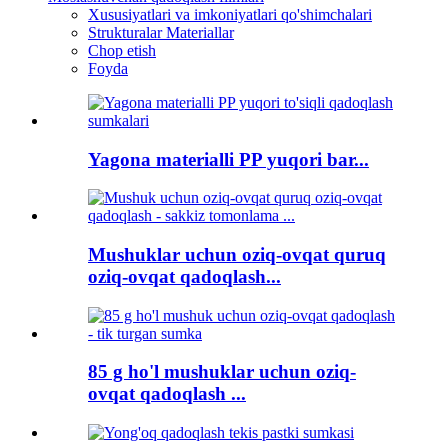
Xususiyatlari va imkoniyatlari qo'shimchalari
Strukturalar Materiallar
Chop etish
Foyda
Yagona materialli PP yuqori bar...
Mushuklar uchun oziq-ovqat quruq
oziq-ovqat qadoqlash...
85 g ho'l mushuklar uchun oziq-
ovqat qadoqlash ...