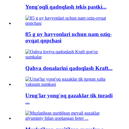
Yong'oqli qadoqlash tekis pastki...
85 g uy hayvonlari uchun nam oziq-
ovqat qopchasi
Qahva donalarini qadoqlash Kraft...
Urug'lar yong'oq gazaklar tik turadi
...