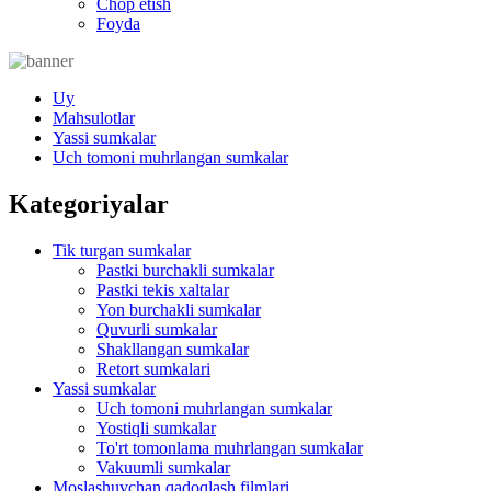
Chop etish
Foyda
Uy
Mahsulotlar
Yassi sumkalar
Uch tomoni muhrlangan sumkalar
Kategoriyalar
Tik turgan sumkalar
Pastki burchakli sumkalar
Pastki tekis xaltalar
Yon burchakli sumkalar
Quvurli sumkalar
Shakllangan sumkalar
Retort sumkalari
Yassi sumkalar
Uch tomoni muhrlangan sumkalar
Yostiqli sumkalar
To'rt tomonlama muhrlangan sumkalar
Vakuumli sumkalar
Moslashuvchan qadoqlash filmlari