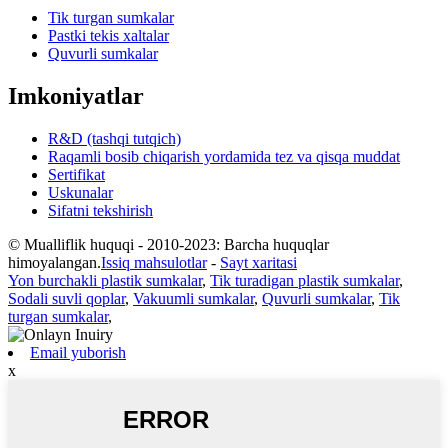
Tik turgan sumkalar
Pastki tekis xaltalar
Quvurli sumkalar
Imkoniyatlar
R&D (tashqi tutqich)
Raqamli bosib chiqarish yordamida tez va qisqa muddat
Sertifikat
Uskunalar
Sifatni tekshirish
© Mualliflik huquqi - 2010-2023: Barcha huquqlar
himoyalangan.
Issiq mahsulotlar
-
Sayt xaritasi
Yon burchakli plastik sumkalar
,
Tik turadigan plastik sumkalar
,
Sodali suvli qoplar
,
Vakuumli sumkalar
,
Quvurli sumkalar
,
Tik
turgan sumkalar
,
Email yuborish
x