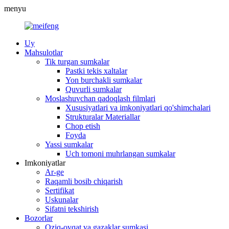
menyu
Uy
Mahsulotlar
Tik turgan sumkalar
Pastki tekis xaltalar
Yon burchakli sumkalar
Quvurli sumkalar
Moslashuvchan qadoqlash filmlari
Xususiyatlari va imkoniyatlari qo'shimchalari
Strukturalar Materiallar
Chop etish
Foyda
Yassi sumkalar
Uch tomoni muhrlangan sumkalar
Imkoniyatlar
Ar-ge
Raqamli bosib chiqarish
Sertifikat
Uskunalar
Sifatni tekshirish
Bozorlar
Oziq-ovqat va gazaklar sumkasi