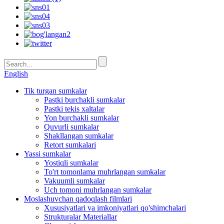
English
Tik turgan sumkalar
Pastki burchakli sumkalar
Pastki tekis xaltalar
Yon burchakli sumkalar
Quvurli sumkalar
Shakllangan sumkalar
Retort sumkalari
Yassi sumkalar
Yostiqli sumkalar
To'rt tomonlama muhrlangan sumkalar
Vakuumli sumkalar
Uch tomoni muhrlangan sumkalar
Moslashuvchan qadoqlash filmlari
Xususiyatlari va imkoniyatlari qo'shimchalari
Strukturalar Materiallar