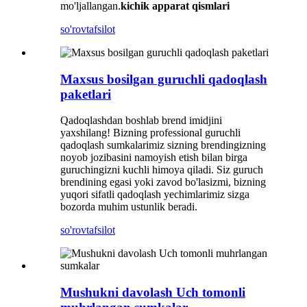
mo'ljallangan.
kichik apparat qismlari
so'rov
tafsilot
Maxsus bosilgan guruchli qadoqlash
paketlari
Qadoqlashdan boshlab brend imidjini
yaxshilang! Bizning professional guruchli
qadoqlash sumkalarimiz sizning brendingizning
noyob jozibasini namoyish etish bilan birga
guruchingizni kuchli himoya qiladi. Siz guruch
brendining egasi yoki zavod bo'lasizmi, bizning
yuqori sifatli qadoqlash yechimlarimiz sizga
bozorda muhim ustunlik beradi.
so'rov
tafsilot
Mushukni davolash Uch tomonli