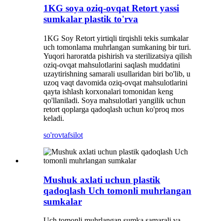
1KG soya oziq-ovqat Retort yassi
sumkalar plastik to'rva
1KG Soy Retort yirtiqli tirqishli tekis sumkalar
uch tomonlama muhrlangan sumkaning bir turi.
Yuqori haroratda pishirish va sterilizatsiya qilish
oziq-ovqat mahsulotlarini saqlash muddatini
uzaytirishning samarali usullaridan biri bo'lib, u
uzoq vaqt davomida oziq-ovqat mahsulotlarini
qayta ishlash korxonalari tomonidan keng
qo'llaniladi. Soya mahsulotlari yangilik uchun
retort qoplarga qadoqlash uchun ko'proq mos
keladi.
so'rov
tafsilot
Mushuk axlati uchun plastik
qadoqlash Uch tomonli muhrlangan
sumkalar
Uch tomonli muhrlangan sumka samarali va