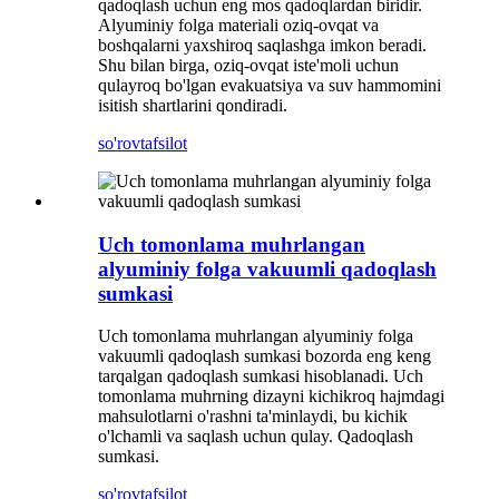
qadoqlash uchun eng mos qadoqlardan biridir.
Alyuminiy folga materiali oziq-ovqat va
boshqalarni yaxshiroq saqlashga imkon beradi.
Shu bilan birga, oziq-ovqat iste'moli uchun
qulayroq bo'lgan evakuatsiya va suv hammomini
isitish shartlarini qondiradi.
so'rov
tafsilot
Uch tomonlama muhrlangan
alyuminiy folga vakuumli qadoqlash
sumkasi
Uch tomonlama muhrlangan alyuminiy folga
vakuumli qadoqlash sumkasi bozorda eng keng
tarqalgan qadoqlash sumkasi hisoblanadi. Uch
tomonlama muhrning dizayni kichikroq hajmdagi
mahsulotlarni o'rashni ta'minlaydi, bu kichik
o'lchamli va saqlash uchun qulay. Qadoqlash
sumkasi.
so'rov
tafsilot