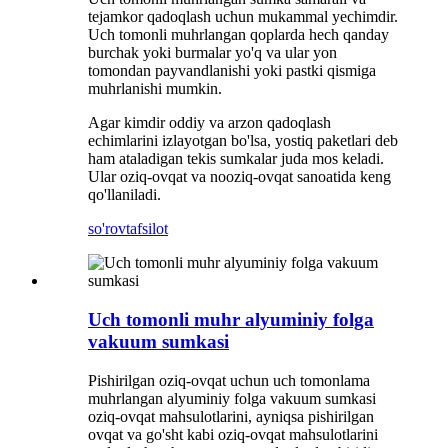
tejamkor qadoqlash uchun mukammal yechimdir.
Uch tomonli muhrlangan qoplarda hech qanday
burchak yoki burmalar yo'q va ular yon
tomondan payvandlanishi yoki pastki qismiga
muhrlanishi mumkin.
Agar kimdir oddiy va arzon qadoqlash
echimlarini izlayotgan bo'lsa, yostiq paketlari deb
ham ataladigan tekis sumkalar juda mos keladi.
Ular oziq-ovqat va nooziq-ovqat sanoatida keng
qo'llaniladi.
so'rov
tafsilot
Uch tomonli muhr alyuminiy folga
vakuum sumkasi
Pishirilgan oziq-ovqat uchun uch tomonlama
muhrlangan alyuminiy folga vakuum sumkasi
oziq-ovqat mahsulotlarini, ayniqsa pishirilgan
ovqat va go'sht kabi oziq-ovqat mahsulotlarini