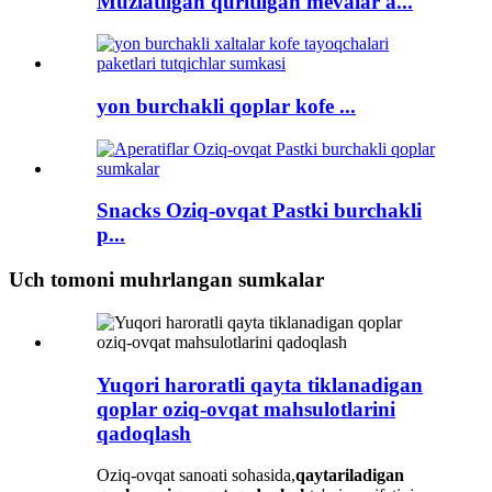
Muzlatilgan quritilgan mevalar a...
yon burchakli qoplar kofe ...
Snacks Oziq-ovqat Pastki burchakli
p...
Uch tomoni muhrlangan sumkalar
Yuqori haroratli qayta tiklanadigan
qoplar oziq-ovqat mahsulotlarini
qadoqlash
Oziq-ovqat sanoati sohasida,
qaytariladigan