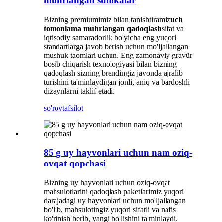
muhrlangan sumkalar
Bizning premiumimiz bilan tanishtiramiz
uch
tomonlama muhrlangan qadoqlash
sifat va
iqtisodiy samaradorlik bo'yicha eng yuqori
standartlarga javob berish uchun mo'ljallangan
mushuk taomlari uchun. Eng zamonaviy gravür
bosib chiqarish texnologiyasi bilan bizning
qadoqlash sizning brendingiz javonda ajralib
turishini ta'minlaydigan jonli, aniq va bardoshli
dizaynlarni taklif etadi.
so'rov
tafsilot
85 g uy hayvonlari uchun nam oziq-
ovqat qopchasi
Bizning uy hayvonlari uchun oziq-ovqat
mahsulotlarini qadoqlash paketlarimiz yuqori
darajadagi uy hayvonlari uchun mo'ljallangan
bo'lib, mahsulotingiz yuqori sifatli va nafis
ko'rinish berib, yangi bo'lishini ta'minlaydi.