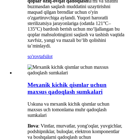
qoplar oziq-ovqat qadoqlash
ta'mi va sifatini
buzmasdan saqlash muddatini uzaytirishni
maqsad qilgan brendlar uchun o'yin
o'zgartiruvchiga aylandi. Yuqori haroratli
sterilizatsiya jarayonlariga (odatda 121°C–
135°C) bardosh berish uchun moʻljallangan bu
qoplar mahsulotingizni saqlash va tashish vaqtida
xavfsiz, yangi va mazali boʻlib qolishini
taʼminlaydi.
so'rov
tafsilot
Mexanik kichik qismlar uchun
maxsus qadoqlash sumkalari
Uskuna va mexanik kichik qismlar uchun
maxsus uch tomonlama muhr qadoqlash
sumkalari
Ilova
: Vintlar, murvatlar, yong'oqlar, yuvgichlar,
podshipniklar, buloqlar, elektron komponentlar
va boshqalarni qadoqlash uchun