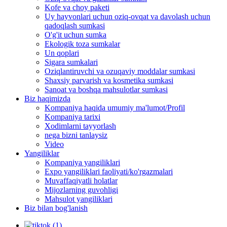
Kofe va choy paketi
Uy hayvonlari uchun oziq-ovqat va davolash uchun
qadoqlash sumkasi
O'g'it uchun sumka
Ekologik toza sumkalar
Un qoplari
Sigara sumkalari
Oziqlantiruvchi va ozuqaviy moddalar sumkasi
Shaxsiy parvarish va kosmetika sumkasi
Sanoat va boshqa mahsulotlar sumkasi
Biz haqimizda
Kompaniya haqida umumiy ma'lumot/Profil
Kompaniya tarixi
Xodimlarni tayyorlash
nega bizni tanlaysiz
Video
Yangiliklar
Kompaniya yangiliklari
Expo yangiliklari faoliyati/ko'rgazmalari
Muvaffaqiyatli holatlar
Mijozlarning guvohligi
Mahsulot yangiliklari
Biz bilan bog'lanish