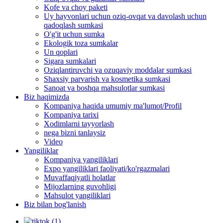
Kofe va choy paketi
Uy hayvonlari uchun oziq-ovqat va davolash uchun
qadoqlash sumkasi
O'g'it uchun sumka
Ekologik toza sumkalar
Un qoplari
Sigara sumkalari
Oziqlantiruvchi va ozuqaviy moddalar sumkasi
Shaxsiy parvarish va kosmetika sumkasi
Sanoat va boshqa mahsulotlar sumkasi
Biz haqimizda
Kompaniya haqida umumiy ma'lumot/Profil
Kompaniya tarixi
Xodimlarni tayyorlash
nega bizni tanlaysiz
Video
Yangiliklar
Kompaniya yangiliklari
Expo yangiliklari faoliyati/ko'rgazmalari
Muvaffaqiyatli holatlar
Mijozlarning guvohligi
Mahsulot yangiliklari
Biz bilan bog'lanish