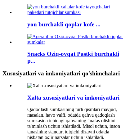
yon burchakli qoplar kofe ...
Snacks Oziq-ovqat Pastki burchakli
p...
Xususiyatlari va imkoniyatlari qo'shimchalari
Xalta xususiyatlari va imkoniyatlari
Qadoqlash sumkasining turli qismlari mavjud,
masalan, havo valfi, odatda qahva qadoqlash
sumkasida ichidagi qahvaning "nafas olishini"
ta'minlash uchun ishlatiladi. Misol uchun, inson
tanasining standart tutqichi dizayni odatda
nisbatan og'ir narsalar uchun ishlatiladi.