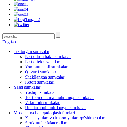
English
Tik turgan sumkalar
Pastki burchakli sumkalar
Pastki tekis xaltalar
Yon burchakli sumkalar
Quvurli sumkalar
Shakllangan sumkalar
Retort sumkalari
Yassi sumkalar
Yostiqli sumkalar
To'rt tomonlama muhrlangan sumkalar
Vakuumli sumkalar
Uch tomoni muhrlangan sumkalar
Moslashuvchan qadoqlash filmlari
Xususiyatlari va imkoniyatlari qo'shimchalari
Strukturalar Materiallar