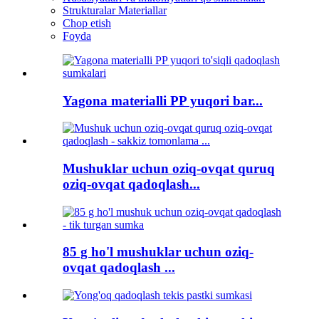
Strukturalar Materiallar
Chop etish
Foyda
Yagona materialli PP yuqori bar...
Mushuklar uchun oziq-ovqat quruq
oziq-ovqat qadoqlash...
85 g ho'l mushuklar uchun oziq-
ovqat qadoqlash ...