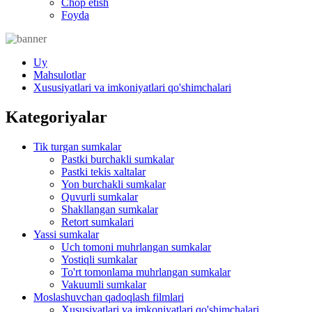
Chop etish
Foyda
Uy
Mahsulotlar
Xususiyatlari va imkoniyatlari qo'shimchalari
Kategoriyalar
Tik turgan sumkalar
Pastki burchakli sumkalar
Pastki tekis xaltalar
Yon burchakli sumkalar
Quvurli sumkalar
Shakllangan sumkalar
Retort sumkalari
Yassi sumkalar
Uch tomoni muhrlangan sumkalar
Yostiqli sumkalar
To'rt tomonlama muhrlangan sumkalar
Vakuumli sumkalar
Moslashuvchan qadoqlash filmlari
Xususiyatlari va imkoniyatlari qo'shimchalari