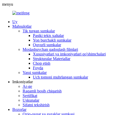
menyu
Uy
Mahsulotlar
Tik turgan sumkalar
Pastki tekis xaltalar
Yon burchakli sumkalar
Quvurli sumkalar
Moslashuvchan qadoqlash filmlari
Xususiyatlari va imkoniyatlari qo'shimchalari
Strukturalar Materiallar
Chop etish
Foyda
Yassi sumkalar
Uch tomoni muhrlangan sumkalar
Imkoniyatlar
Ar-ge
Raqamli bosib chiqarish
Sertifikat
Uskunalar
Sifatni tekshirish
Bozorlar
Oziq-ovqat va gazaklar sumkasi