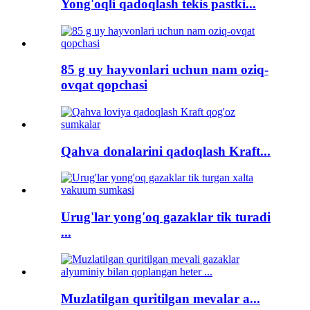
Yong'oqli qadoqlash tekis pastki...
85 g uy hayvonlari uchun nam oziq-
ovqat qopchasi
Qahva donalarini qadoqlash Kraft...
Urug'lar yong'oq gazaklar tik turadi
...
Muzlatilgan quritilgan mevalar a...