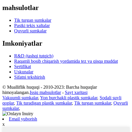
mahsulotlar
Tik turgan sumkalar
Pastki tekis xaltalar
Quvurli sumkalar
Imkoniyatlar
R&D (tashqi tutqich)
Raqamli bosib chiqarish yordamida tez va qisqa muddat
Sertifikat
Uskunalar
Sifatni tekshirish
© Mualliflik huquqi - 2010-2023: Barcha huquqlar
himoyalangan.
Issiq mahsulotlar
-
Sayt xaritasi
Vakuumli sumkalar
,
Yon burchakli plastik sumkalar
,
Sodali suvli
qoplar
,
Tik turadigan plastik sumkalar
,
Tik turgan sumkalar
,
Quvurli
sumkalar
,
Email yuborish
x