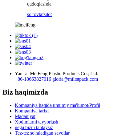
qadoqlashda.
so'rov
tafsilot
YanTai MeiFeng Plastic Products Co., Ltd.
+86-18663827016
gloria@mfirstpack.com
Biz haqimizda
Kompaniya haqida umumiy ma'lumot/Profil
Kompaniya tarixi
Madaniyat
Xodimlarni tayyorlash
nega bizni tanlaysiz
Tez-tez so'raladigan savollar